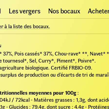
l
Les vergers
Nos bocaux
Achete
 à la liste des bocaux.
s
* 37%, Pois cassés* 37%, Chou-rave* **, Navet* 
e tournesol*, Sel, Curry*, Piment*, Poivre*.
’agriculture biologique. Certifié FRBIO-09.
 surplus de production ou d’écarts de tri de mara
tritionnelles moyennes pour 100g
:
04kJ / 72kcal - Matières grasses : 1,3g, dont acid
,1g - Glucides : 79,4g, dont sucre : 4,4g - Protéines