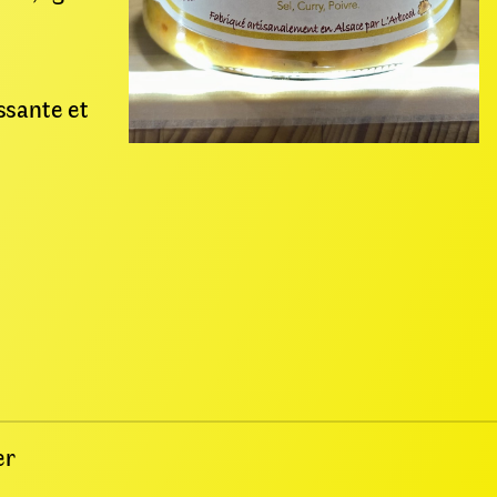
ssante et
er