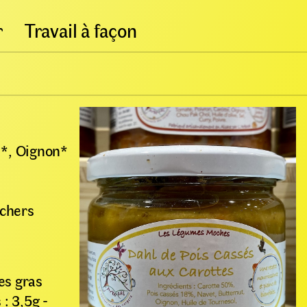
r
Travail à façon
**, Oignon*
îchers
es gras
 : 3,5g -