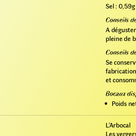
Sel : 0,59g
Conseils d
A déguster
pleine de b
Conseils d
Se conserv
fabricatio
et consom
Bocaux dis
Poids ne
L’Arbocal
Les verger