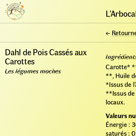
L’Arboca
←
Retourner
Dahl de Pois Cassés aux
Ingrédient
Carottes
Carotte* *
Les légumes moches
**, Huile d
*Issus de l
**Issus de
locaux.
Valeurs nu
Énergie : 3
saturés : 0